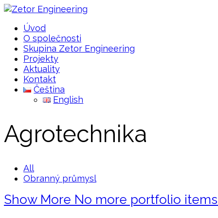
Úvod
O společnosti
Skupina Zetor Engineering
Projekty
Aktuality
Kontakt
Čeština
English
Agrotechnika
All
Obranný průmysl
Show More
No more portfolio item